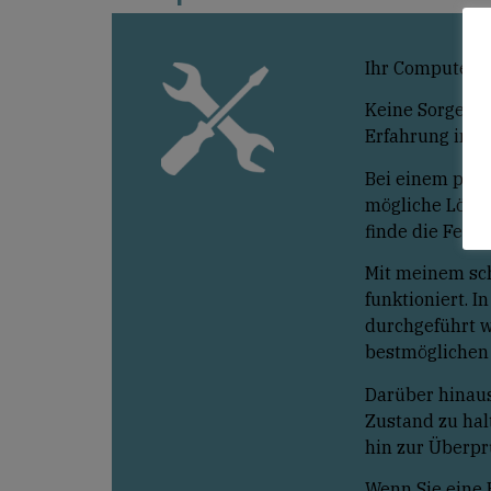
Ihr Computer b
Keine Sorge, i
Erfahrung in d
Bei einem pers
mögliche Lösun
finde die Fehl
Mit meinem sch
funktioniert. 
durchgeführt w
bestmöglichen 
Darüber hinaus
Zustand zu hal
hin zur Überprü
Wenn Sie eine 