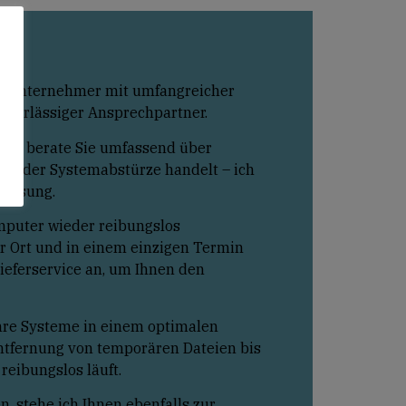
inzelunternehmer mit umfangreicher
uverlässiger Ansprechpartner.
 und berate Sie umfassend über
en oder Systemabstürze handelt – ich
 Lösung.
omputer wieder reibungslos
or Ort und in einem einzigen Termin
Lieferservice an, um Ihnen den
hre Systeme in einem optimalen
Entfernung von temporären Dateien bis
 reibungslos läuft.
, stehe ich Ihnen ebenfalls zur