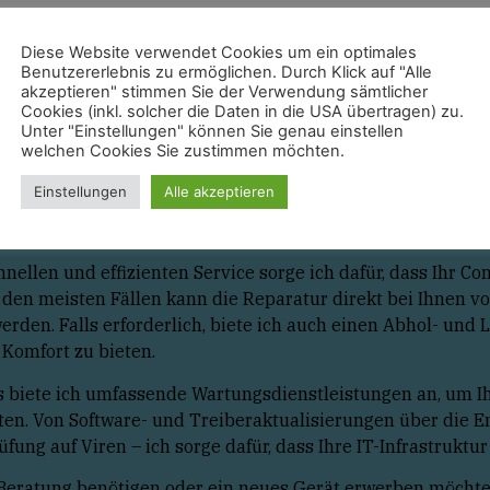
Diese Website verwendet Cookies um ein optimales
ereitet Ihnen Probleme?
Benutzererlebnis zu ermöglichen. Durch Klick auf "Alle
akzeptieren" stimmen Sie der Verwendung sämtlicher
ch stehe Ihnen schnell und unkompliziert zur Seite. Als E
Cookies (inkl. solcher die Daten in die USA übertragen) zu.
Unter "Einstellungen" können Sie genau einstellen
er Reparatur von Computern und Laptops und bin ich Ihr z
welchen Cookies Sie zustimmen möchten.
önlichen Termin analysiere ich die Ursache des Problems
Einstellungen
Alle akzeptieren
gen. Egal, ob es sich um defekte Hardware, Vireninfektion
erquelle und arbeite mit Ihnen zusammen an der optimalen
nellen und effizienten Service sorge ich dafür, dass Ihr C
In den meisten Fällen kann die Reparatur direkt bei Ihnen v
erden. Falls erforderlich, biete ich auch einen Abhol- und 
Komfort zu bieten.
 biete ich umfassende Wartungsdienstleistungen an, um I
ten. Von Software- und Treiberaktualisierungen über die 
fung auf Viren – ich sorge dafür, dass Ihre IT-Infrastruktur
Beratung benötigen oder ein neues Gerät erwerben möchten